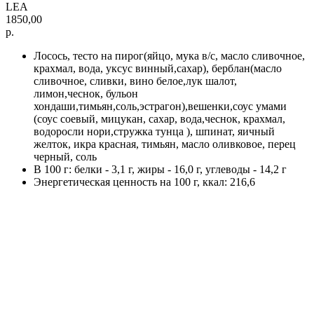
LEA
1850,00
р.
Лосось, тесто на пирог(яйцо, мука в/с, масло сливочное,
крахмал, вода, уксус винный,сахар), берблан(масло
сливочное, сливки, вино белое,лук шалот,
лимон,чеснок, бульон
хондаши,тимьян,соль,эстрагон),вешенки,соус умами
(соус соевый, мицукан, сахар, вода,чеснок, крахмал,
водоросли нори,стружка тунца ), шпинат, яичный
желток, икра красная, тимьян, масло оливковое, перец
черный, соль
В 100 г: белки - 3,1 г, жиры - 16,0 г, углеводы - 14,2 г
Энергетическая ценность на 100 г, ккал: 216,6