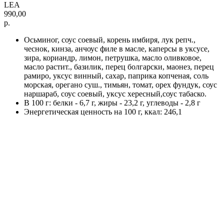
LEA
990,00
р.
Осьминог, соус соевый, корень имбиря, лук репч.,
чеснок, кинза, анчоус филе в масле, каперсы в уксусе,
зира, кориандр, лимон, петрушка, масло оливковое,
масло растит., базилик, перец болгарски, маонез, перец
рамиро, уксус винный, сахар, паприка копченая, соль
морская, орегано суш., тимьян, томат, орех фундук, соус
наршараб, соус соевый, уксус хересный,соус табаско.
В 100 г: белки - 6,7 г, жиры - 23,2 г, углеводы - 2,8 г
Энергетическая ценность на 100 г, ккал: 246,1