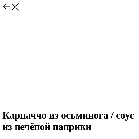
Карпаччо из осьминога / соус
из печёной паприки