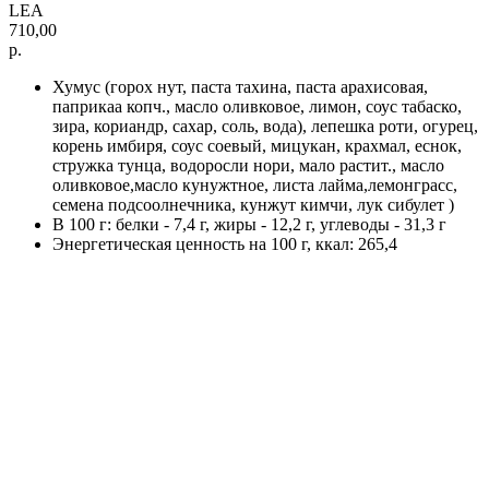
LEA
710,00
р.
Хумус (горох нут, паста тахина, паста арахисовая,
паприкаа копч., масло оливковое, лимон, соус табаско,
зира, кориандр, сахар, соль, вода), лепешка роти, огурец,
корень имбиря, соус соевый, мицукан, крахмал, еснок,
стружка тунца, водоросли нори, мало растит., масло
оливковое,масло кунужтное, листа лайма,лемонграсс,
семена подсоолнечника, кунжут кимчи, лук сибулет )
В 100 г: белки - 7,4 г, жиры - 12,2 г, углеводы - 31,3 г
Энергетическая ценность на 100 г, ккал: 265,4