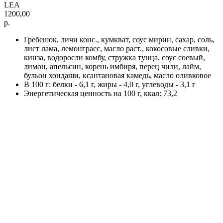
LEA
1200,00
р.
Гребешок, личи конс., кумкват, соус мирин, сахар, соль,
лист лама, лемонграсс, масло раст., кокосовые сливки,
кинза, водоросли комбу, стружка тунца, соус соевый,
лимон, апельсин, корень имбиря, перец чили, лайм,
бульон хондаши, ксантановая камедь, масло оливковое
В 100 г: белки - 6,1 г, жиры - 4,0 г, углеводы - 3,1 г
Энергетическая ценность на 100 г, ккал: 73,2