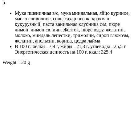
р.
Мука пшеничная в/с, мука миндальная, яйцо куриное,
масло сливочное, соль, сахар песок, крахмал
кукурузный, паста ванильная клубника с/м, пюре
лимон, лимон св, ичн. Желток, пюре юдзу, желатин,
молоко, миндаль лепестки, тримолин, сироп глюкозы,
желатин, апельсин, корица, цедра лайма
В 100 г: белки - 7,9 г, жиры - 21,3 г, углеводы - 25,5 г
Энергетическая ценность на 100 г, ккал: 325,4
Weight: 120 g